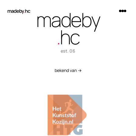
madeby
madeby
.
hc
.
hc
est. 06
Werk
bekend van →