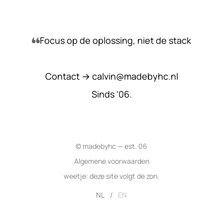
Filosofie
Focus op de oplossing, niet de stack
Contact
Contact →
calvin@madebyhc.nl
Sinds '06.
© madebyhc — est. 06
Algemene voorwaarden
weetje: deze site volgt de zon.
NL
/
EN